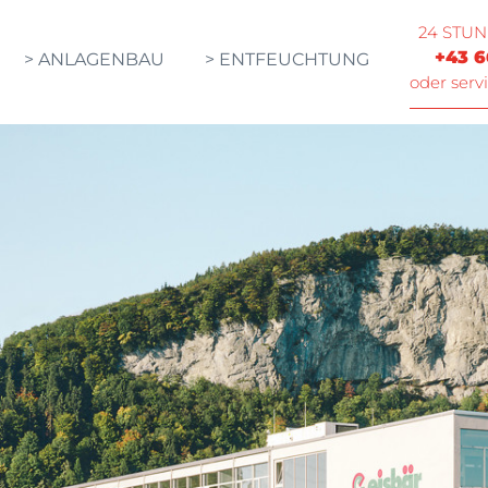
24 STU
+43 6
> ANLAGENBAU
> ENTFEUCHTUNG
oder serv