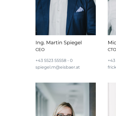
Ing. Martin Spiegel
Mic
CEO
CT
+43 5523 55558 - 0
+43
spiegel.m@eisbaer.at
fri