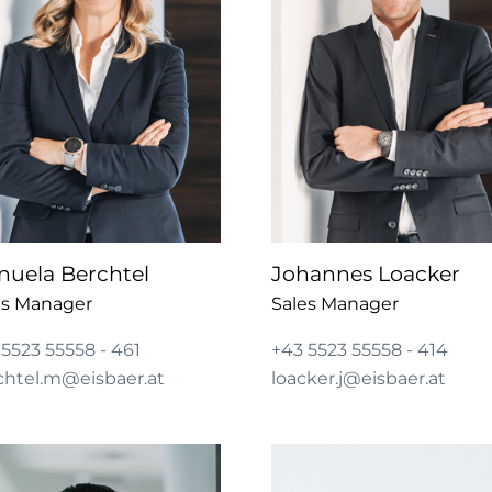
uela Berchtel
Johannes Loacker
es Manager
Sales Manager
5523 55558 - 461
+43 5523 55558 - 414
chtel.m@eisbaer.at
loacker.j@eisbaer.at