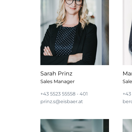
Sarah Prinz
Man
Sales Manager
Sal
+43 5523 55558 - 401
+43 
prinz.s@eisbaer.at
ber