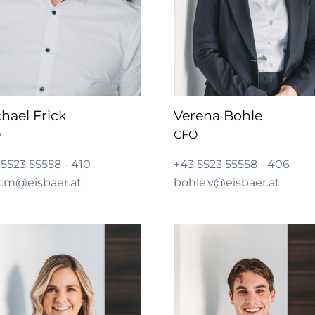
hael Frick
Verena Bohle
O
CFO
 5523 55558 - 410
+43 5523 55558 - 406
ck.m@eisbaer.at
bohle.v@eisbaer.at