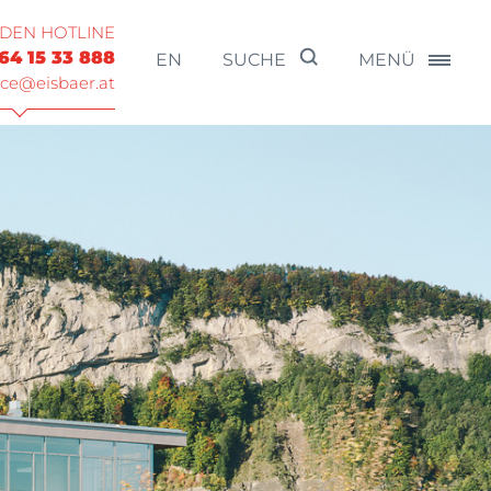
NDEN HOTLINE
64 15 33 888
EN
SUCHE
MENÜ
ice@eisbaer.at