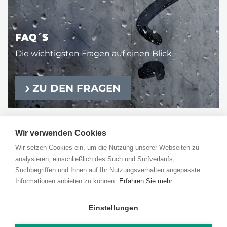
FAQ´S
Die wichtigsten Fragen auf einen Blick
ZU DEN FRAGEN
Wir verwenden Cookies
KUNSTSTOFF-INDUSTRIE
Wir setzen Cookies ein, um die Nutzung unserer Webseiten zu
GEBÄUDE-ENTFEUCHTUNG
analysieren, einschließlich des Such und Surfverlaufs,
Suchbegriffen und Ihnen auf Ihr Nutzungsverhalten angepasste
UNTERNEHMEN
Informationen anbieten zu können.
Erfahren Sie mehr
NEWS
Einstellungen
DATENSCHUTZ
|
IMPRESSUM
|
AGB
|
HINWEISGEBERSYSTEM
©
EISBÄR TROCKENTECHNIK GMBH